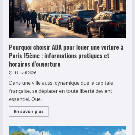
prévoir
pour
les
beaux
jours
Pourquoi choisir ADA pour louer une voiture à
Paris 15ème : informations pratiques et
horaires d’ouverture
11 avril 2026
Dans une ville aussi dynamique que la capitale
française, se déplacer en toute liberté devient
essentiel. Que...
Read
En savoir plus
more
about
Pourquoi
choisir
ADA