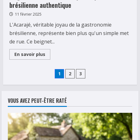
:
brésilienne authentique
À
la
11 février 2025
rencontre
des
L'Acarajé, véritable joyau de la gastronomie
baleines
dans
brésilienne, représente bien plus qu'un simple met
les
Caraïbes
de rue. Ce beignet...
Read
En savoir plus
more
about
Le
Pagination
guide
1
2
3
ultime
de
des
l’Acarajé
:
Un
publications
plat
VOUS AVEZ PEUT-ÊTRE RATÉ
cuisine
brésilienne
authentique