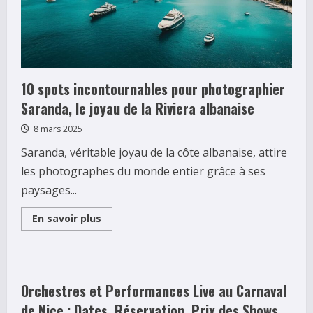
10 spots incontournables pour photographier
Saranda, le joyau de la Riviera albanaise
8 mars 2025
Saranda, véritable joyau de la côte albanaise, attire
les photographes du monde entier grâce à ses
paysages...
Read
En savoir plus
more
about
10
spots
incontournables
pour
photographier
Orchestres et Performances Live au Carnaval
Saranda,
le
de Nice : Dates, Réservation, Prix des Shows