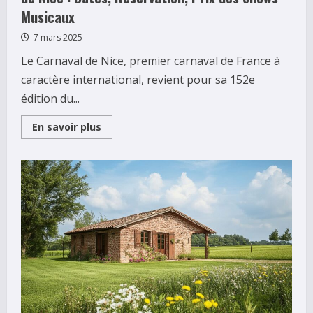
joyau
de
Musicaux
la
Riviera
7 mars 2025
albanaise
Le Carnaval de Nice, premier carnaval de France à
caractère international, revient pour sa 152e
édition du...
Read
En savoir plus
more
about
Orchestres
et
Performances
Live
au
Carnaval
de
Nice
:
Dates,
Réservation,
Prix
des
Shows
Musicaux