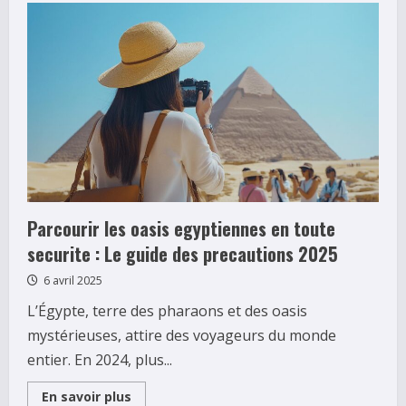
activites
faire
a
Sanary-
sur-
Mer
?
Decouvrez
le
zoo
et
ses
especes
fascinantes
Parcourir les oasis egyptiennes en toute
securite : Le guide des precautions 2025
6 avril 2025
L’Égypte, terre des pharaons et des oasis
mystérieuses, attire des voyageurs du monde
entier. En 2024, plus...
Read
En savoir plus