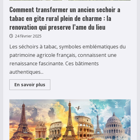
Comment transformer un ancien sechoir a
tabac en gite rural plein de charme : la
renovation qui preserve l’ame du lieu
24 février 2025
Les séchoirs à tabac, symboles emblématiques du
patrimoine agricole français, connaissent une
renaissance fascinante. Ces bâtiments
authentiques...
Read
En savoir plus
more
about
Comment
transformer
un
ancien
sechoir
a
tabac
en
gite
rural