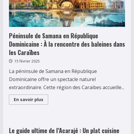
plein
de
charme
:
la
renovation
qui
preserve
Péninsule de Samana en République
l’ame
du
Dominicaine : À la rencontre des baleines dans
lieu
les Caraïbes
15 février 2025
La péninsule de Samana en République
Dominicaine offre un spectacle naturel
extraordinaire. Cette région des Caraïbes accueille...
Read
En savoir plus
more
about
Péninsule
de
Samana
en
République
Le guide ultime de l’Acarajé : Un plat cuisine
Dominicaine