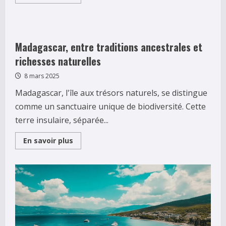
more
about
Parcourir
les
oasis
egyptiennes
en
Madagascar, entre traditions ancestrales et
toute
securite
richesses naturelles
:
Le
8 mars 2025
guide
des
Madagascar, l'île aux trésors naturels, se distingue
precautions
2025
comme un sanctuaire unique de biodiversité. Cette
terre insulaire, séparée...
Read
En savoir plus
more
about
Madagascar,
entre
traditions
ancestrales
et
richesses
naturelles