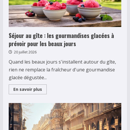
Séjour au gîte : les gourmandises glacées à
prévoir pour les beaux jours
20 juillet 2026
Quand les beaux jours s'installent autour du gîte,
rien ne remplace la fraîcheur d'une gourmandise
glacée dégustée...
Read
En savoir plus
more
about
Séjour
au
gîte
:
les
gourmandises
glacées
à