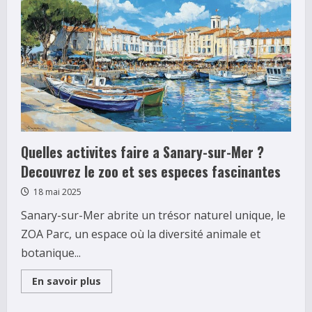
pour
louer
une
voiture
à
Paris
15ème
:
informations
pratiques
et
horaires
d’ouverture
Quelles activites faire a Sanary-sur-Mer ?
Decouvrez le zoo et ses especes fascinantes
18 mai 2025
Sanary-sur-Mer abrite un trésor naturel unique, le
ZOA Parc, un espace où la diversité animale et
botanique...
Read
En savoir plus
more
about
Quelles